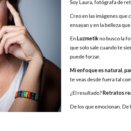
Soy Laura, fotógrafa de ret
Creo en las imágenes que c
ensayan y en la belleza qu
En
Luzmetik
no busco la f
que solo sale cuando te sien
puede forzar.
Mi enfoque es natural, pa
te veas desde fuera tal co
¿El resultado?
Retratos re
De los que emocionan. De l