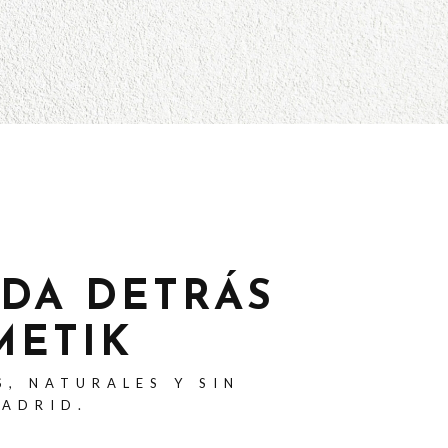
ADA DETRÁS
METIK
S, NATURALES Y SIN
MADRID.