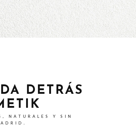
ADA DETRÁS
METIK
S, NATURALES Y SIN
MADRID.