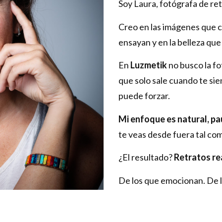
Soy Laura, fotógrafa de ret
Creo en las imágenes que c
ensayan y en la belleza qu
En
Luzmetik
no busco la f
que solo sale cuando te sien
puede forzar.
Mi enfoque es natural, pa
te veas desde fuera tal co
¿El resultado?
Retratos re
De los que emocionan. De l