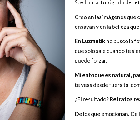
Soy Laura, fotógrafa de ret
Creo en las imágenes que c
ensayan y en la belleza qu
En
Luzmetik
no busco la f
que solo sale cuando te sien
puede forzar.
Mi enfoque es natural, pa
te veas desde fuera tal co
¿El resultado?
Retratos re
De los que emocionan. De l