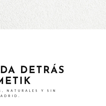
ADA DETRÁS
METIK
S, NATURALES Y SIN
MADRID.