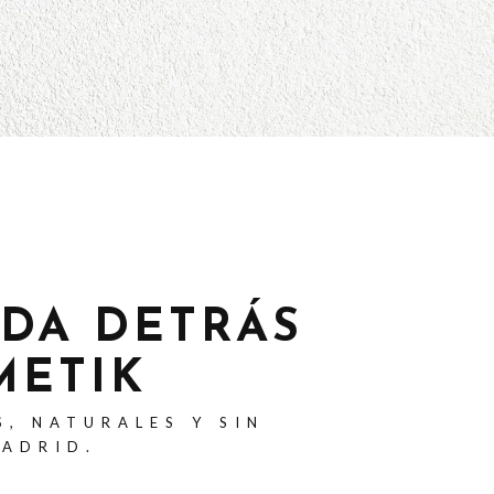
ADA DETRÁS
METIK
S, NATURALES Y SIN
MADRID.