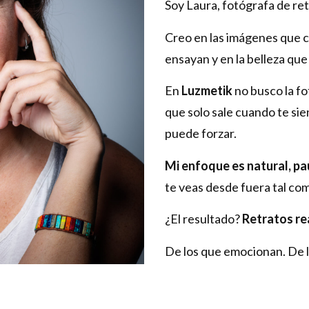
Soy Laura, fotógrafa de ret
Creo en las imágenes que c
ensayan y en la belleza qu
En
Luzmetik
no busco la f
que solo sale cuando te sien
puede forzar.
Mi enfoque es natural, pa
te veas desde fuera tal co
¿El resultado?
Retratos re
De los que emocionan. De l