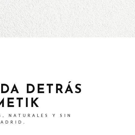
ADA DETRÁS
METIK
S, NATURALES Y SIN
MADRID.