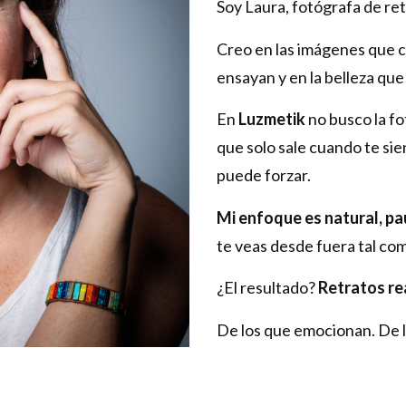
Soy Laura, fotógrafa de ret
Creo en las imágenes que c
ensayan y en la belleza qu
En
Luzmetik
no busco la f
que solo sale cuando te sien
puede forzar.
Mi enfoque es natural, pa
te veas desde fuera tal co
¿El resultado?
Retratos re
De los que emocionan. De l