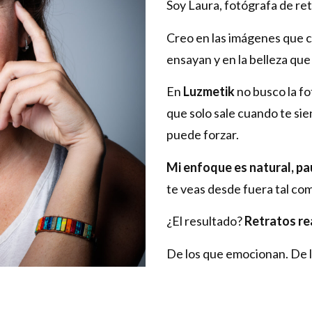
Soy Laura, fotógrafa de ret
Creo en las imágenes que c
ensayan y en la belleza qu
En
Luzmetik
no busco la f
que solo sale cuando te sien
puede forzar.
Mi enfoque es natural, pa
te veas desde fuera tal co
¿El resultado?
Retratos re
De los que emocionan. De l