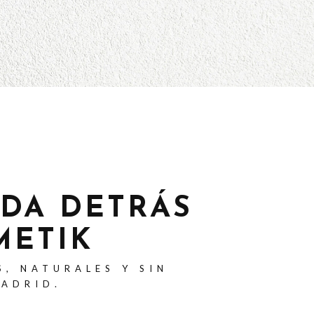
ADA DETRÁS
METIK
S, NATURALES Y SIN
MADRID.