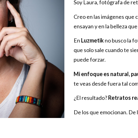
Soy Laura, fotógrafa de ret
Creo en las imágenes que c
ensayan y en la belleza qu
En
Luzmetik
no busco la f
que solo sale cuando te sien
puede forzar.
Mi enfoque es natural, pa
te veas desde fuera tal co
¿El resultado?
Retratos re
De los que emocionan. De l