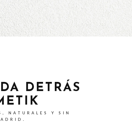
ADA DETRÁS
METIK
S, NATURALES Y SIN
MADRID.