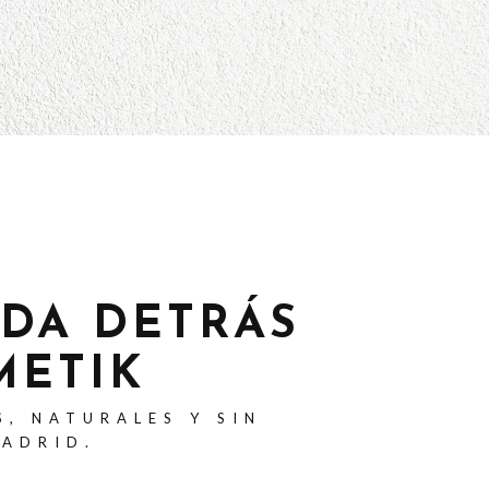
ADA DETRÁS
METIK
S, NATURALES Y SIN
MADRID.