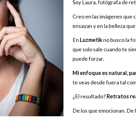
Soy Laura, fotógrafa de ret
Creo en las imágenes que c
ensayan y en la belleza qu
En
Luzmetik
no busco la f
que solo sale cuando te sien
puede forzar.
Mi enfoque es natural, pa
te veas desde fuera tal co
¿El resultado?
Retratos re
De los que emocionan. De l