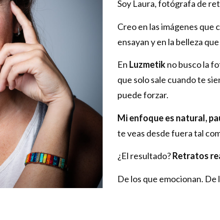
Soy Laura, fotógrafa de ret
Creo en las imágenes que c
ensayan y en la belleza qu
En
Luzmetik
no busco la f
que solo sale cuando te sien
puede forzar.
Mi enfoque es natural, pa
te veas desde fuera tal co
¿El resultado?
Retratos re
De los que emocionan. De l