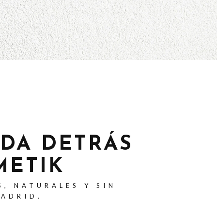
ADA DETRÁS
METIK
S, NATURALES Y SIN
MADRID.