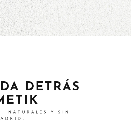
ADA DETRÁS
METIK
S, NATURALES Y SIN
MADRID.