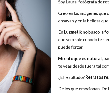
Soy Laura, fotógrafa de ret
Creo en las imágenes que c
ensayan y en la belleza qu
En
Luzmetik
no busco la f
que solo sale cuando te sien
puede forzar.
Mi enfoque es natural, pa
te veas desde fuera tal co
¿El resultado?
Retratos re
De los que emocionan. De l