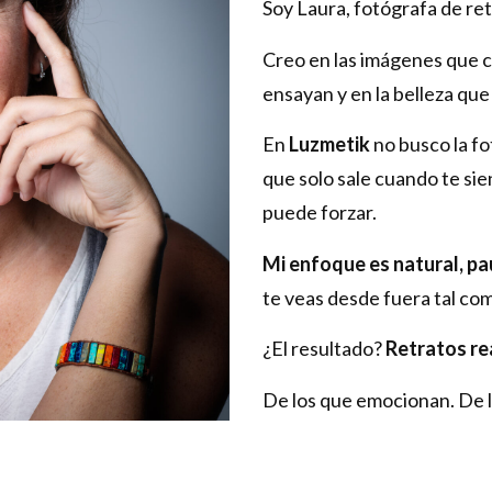
Soy Laura, fotógrafa de ret
Creo en las imágenes que c
ensayan y en la belleza qu
En
Luzmetik
no busco la f
que solo sale cuando te sien
puede forzar.
Mi enfoque es natural, pa
te veas desde fuera tal co
¿El resultado?
Retratos re
De los que emocionan. De l