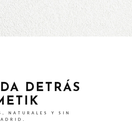
ADA DETRÁS
METIK
S, NATURALES Y SIN
MADRID.