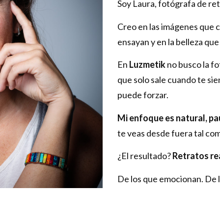
Soy Laura, fotógrafa de ret
Creo en las imágenes que c
ensayan y en la belleza qu
En
Luzmetik
no busco la f
que solo sale cuando te sien
puede forzar.
Mi enfoque es natural, pa
te veas desde fuera tal co
¿El resultado?
Retratos re
De los que emocionan. De l