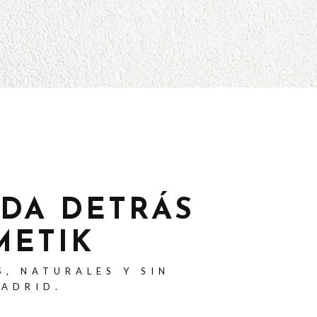
ADA DETRÁS
METIK
S, NATURALES Y SIN
MADRID.