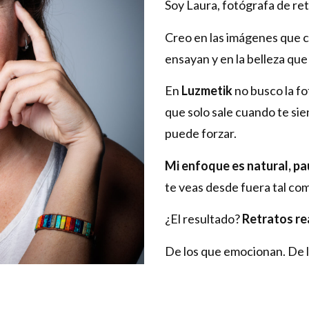
Soy Laura, fotógrafa de ret
Creo en las imágenes que c
ensayan y en la belleza qu
En
Luzmetik
no busco la f
que solo sale cuando te sien
puede forzar.
Mi enfoque es natural, pa
te veas desde fuera tal co
¿El resultado?
Retratos re
De los que emocionan. De l