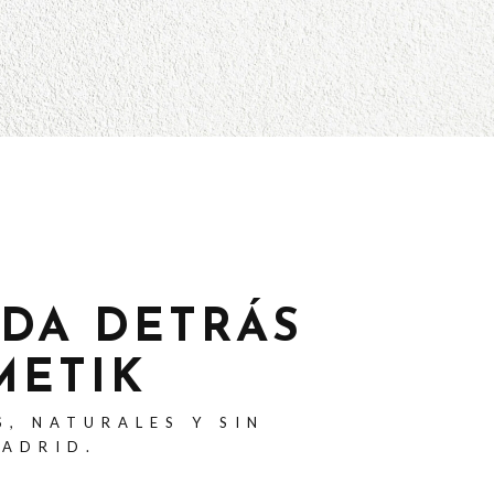
ADA DETRÁS
METIK
S, NATURALES Y SIN
MADRID.