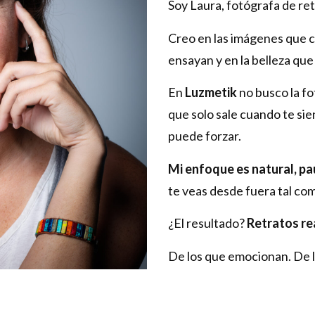
Soy Laura, fotógrafa de ret
Creo en las imágenes que c
ensayan y en la belleza qu
En
Luzmetik
no busco la f
que solo sale cuando te sien
puede forzar.
Mi enfoque es natural, pa
te veas desde fuera tal co
¿El resultado?
Retratos re
De los que emocionan. De l