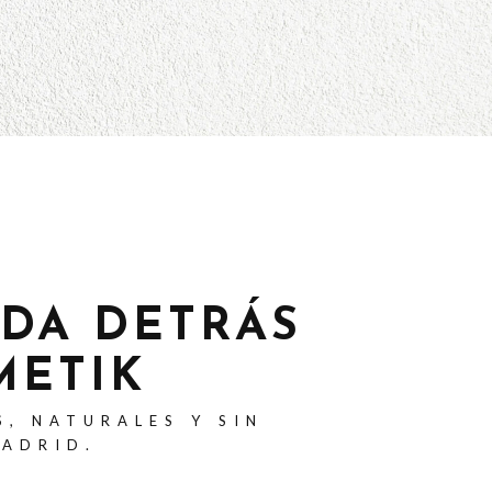
ADA DETRÁS
METIK
S, NATURALES Y SIN
MADRID.