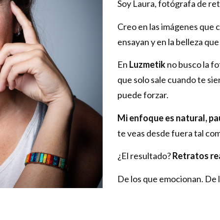
Soy Laura, fotógrafa de ret
Creo en las imágenes que c
ensayan y en la belleza qu
En
Luzmetik
no busco la f
que solo sale cuando te sien
puede forzar.
Mi enfoque es natural, pa
te veas desde fuera tal co
¿El resultado?
Retratos re
De los que emocionan. De l