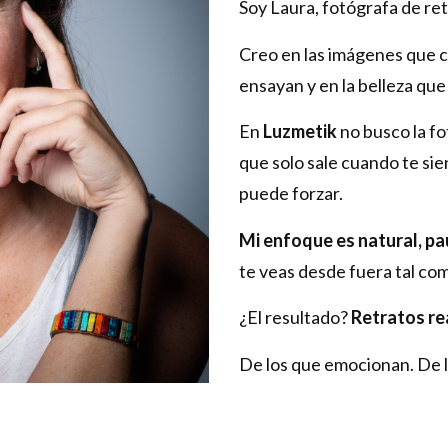
Soy Laura, fotógrafa de ret
Creo en las imágenes que c
ensayan y en la belleza qu
En
Luzmetik
no busco la f
que solo sale cuando te sien
puede forzar.
Mi enfoque es natural, pa
te veas desde fuera tal co
¿El resultado?
Retratos re
De los que emocionan. De l