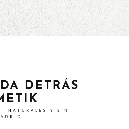
ADA DETRÁS
METIK
S, NATURALES Y SIN
MADRID.