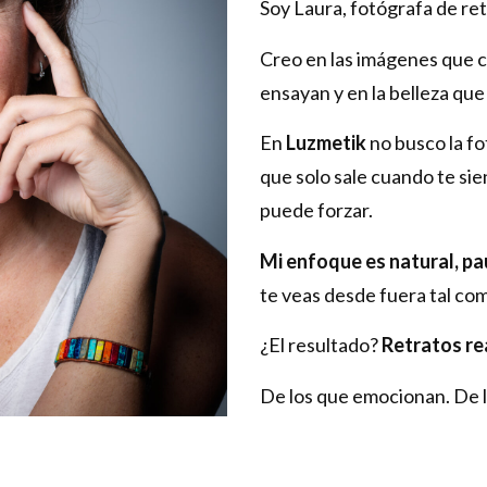
Soy Laura, fotógrafa de ret
Creo en las imágenes que c
ensayan y en la belleza qu
En
Luzmetik
no busco la f
que solo sale cuando te sien
puede forzar.
Mi enfoque es natural, pa
te veas desde fuera tal co
¿El resultado?
Retratos re
De los que emocionan. De l