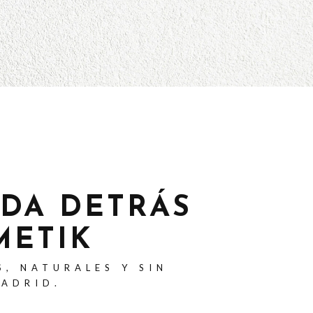
ADA DETRÁS
METIK
S, NATURALES Y SIN
MADRID.